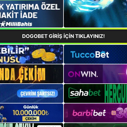
DOGOBET GİRİŞ İÇİN TIKLAYINIZ!