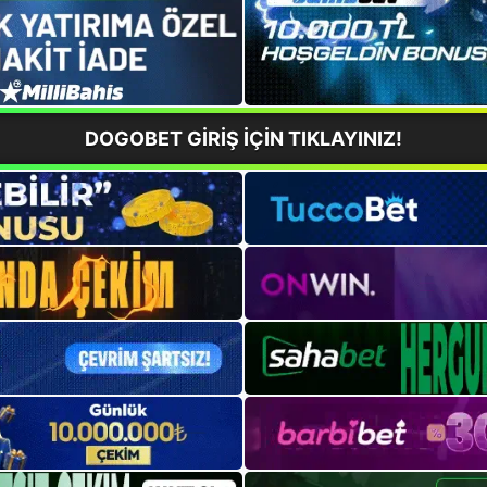
DOGOBET GİRİŞ İÇİN TIKLAYINIZ!