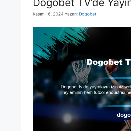
Dogobet TV’de Yayın
Kasım 16, 2024
Yazarı:
Dogobet