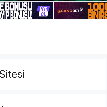
itesi