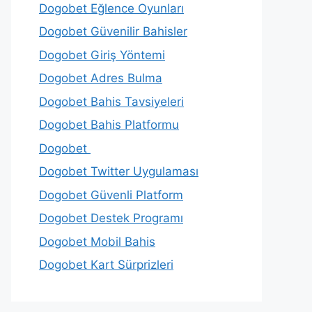
Dogobet Eğlence Oyunları
Dogobet Güvenilir Bahisler
Dogobet Giriş Yöntemi
Dogobet Adres Bulma
Dogobet Bahis Tavsiyeleri
Dogobet Bahis Platformu
Dogobet
Dogobet Twitter Uygulaması
Dogobet Güvenli Platform
Dogobet Destek Programı
Dogobet Mobil Bahis
Dogobet Kart Sürprizleri