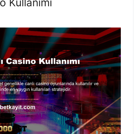
o Kullanımı