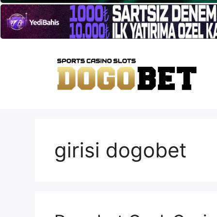
İçeriğe
atla
girisi dogobet