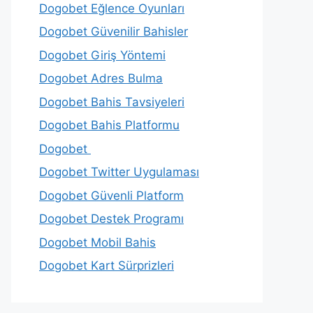
Dogobet Eğlence Oyunları
Dogobet Güvenilir Bahisler
Dogobet Giriş Yöntemi
Dogobet Adres Bulma
Dogobet Bahis Tavsiyeleri
Dogobet Bahis Platformu
Dogobet
Dogobet Twitter Uygulaması
Dogobet Güvenli Platform
Dogobet Destek Programı
Dogobet Mobil Bahis
Dogobet Kart Sürprizleri