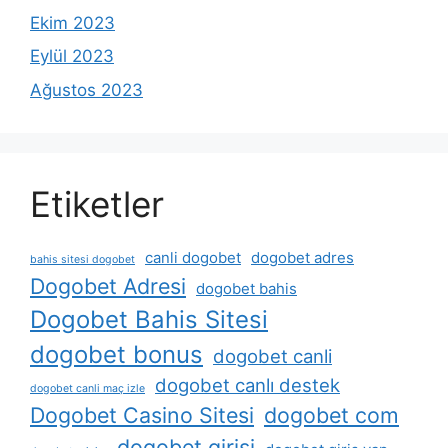
Ekim 2023
Eylül 2023
Ağustos 2023
Etiketler
canli dogobet
dogobet adres
bahis sitesi dogobet
Dogobet Adresi
dogobet bahis
Dogobet Bahis Sitesi
dogobet bonus
dogobet canli
dogobet canlı destek
dogobet canli maç izle
Dogobet Casino Sitesi
dogobet com
dogobet girisi