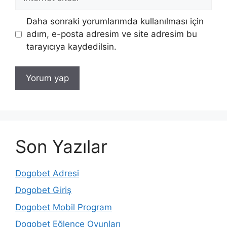
sitesi
Daha sonraki yorumlarımda kullanılması için
adım, e-posta adresim ve site adresim bu
tarayıcıya kaydedilsin.
Son Yazılar
Dogobet Adresi
Dogobet Giriş
Dogobet Mobil Program
Dogobet Eğlence Oyunları