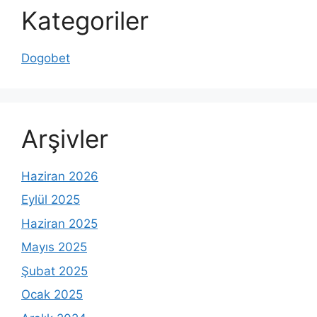
Kategoriler
Dogobet
Arşivler
Haziran 2026
Eylül 2025
Haziran 2025
Mayıs 2025
Şubat 2025
Ocak 2025