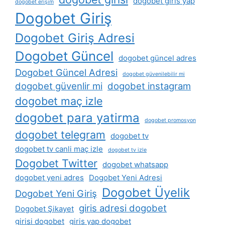
dogobet giris yap
dogobet erişim
Dogobet Giriş
Dogobet Giriş Adresi
Dogobet Güncel
dogobet güncel adres
Dogobet Güncel Adresi
dogobet güvenilebilir mi
dogobet güvenlir mi
dogobet instagram
dogobet maç izle
dogobet para yatirma
dogobet promosyon
dogobet telegram
dogobet tv
dogobet tv canli maç izle
dogobet tv izle
Dogobet Twitter
dogobet whatsapp
dogobet yeni adres
Dogobet Yeni Adresi
Dogobet Üyelik
Dogobet Yeni Giriş
giris adresi dogobet
Dogobet Şikayet
girisi dogobet
giris yap dogobet