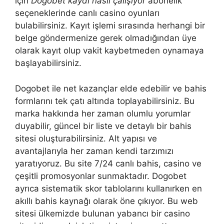
için
Dogobet kaydı nasıl çalışıyor
abonelik
seçeneklerinde canlı casino oyunları
bulabilirsiniz. Kayıt işlemi sırasında herhangi bir
belge göndermenize gerek olmadığından üye
olarak kayıt olup vakit kaybetmeden oynamaya
başlayabilirsiniz.
Dogobet ile net kazançlar elde edebilir ve bahis
formlarını tek çatı altında toplayabilirsiniz. Bu
marka hakkında her zaman olumlu yorumlar
duyabilir, güncel bir liste ve detaylı bir bahis
sitesi oluşturabilirsiniz. Alt yapısı ve
avantajlarıyla her zaman kendi tarzımızı
yaratıyoruz. Bu site 7/24 canlı bahis, casino ve
çeşitli promosyonlar sunmaktadır. Dogobet
ayrıca sistematik skor tablolarını kullanırken en
akıllı bahis kaynağı olarak öne çıkıyor. Bu web
sitesi ülkemizde bulunan yabancı bir casino