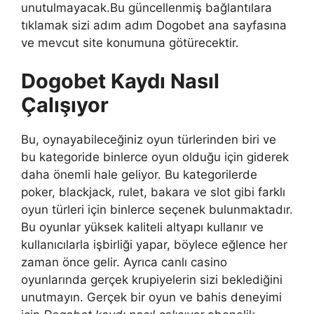
unutulmayacak.Bu güncellenmiş bağlantılara
tıklamak sizi adım adım Dogobet ana sayfasına
ve mevcut site konumuna götürecektir.
Dogobet Kaydı Nasıl
Çalışıyor
Bu, oynayabileceğiniz oyun türlerinden biri ve
bu kategoride binlerce oyun olduğu için giderek
daha önemli hale geliyor. Bu kategorilerde
poker, blackjack, rulet, bakara ve slot gibi farklı
oyun türleri için binlerce seçenek bulunmaktadır.
Bu oyunlar yüksek kaliteli altyapı kullanır ve
kullanıcılarla işbirliği yapar, böylece eğlence her
zaman önce gelir. Ayrıca canlı casino
oyunlarında gerçek krupiyelerin sizi beklediğini
unutmayın. Gerçek bir oyun ve bahis deneyimi