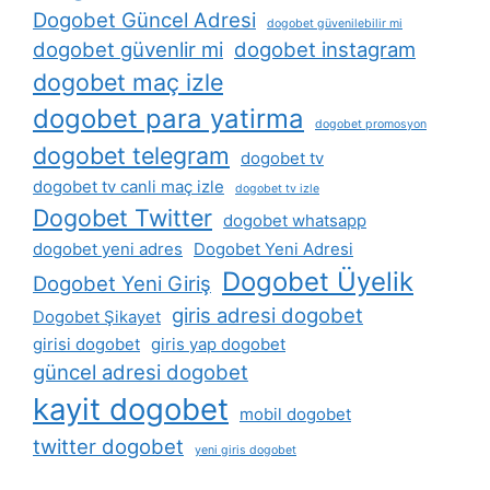
Dogobet Güncel Adresi
dogobet güvenilebilir mi
dogobet güvenlir mi
dogobet instagram
dogobet maç izle
dogobet para yatirma
dogobet promosyon
dogobet telegram
dogobet tv
dogobet tv canli maç izle
dogobet tv izle
Dogobet Twitter
dogobet whatsapp
dogobet yeni adres
Dogobet Yeni Adresi
Dogobet Üyelik
Dogobet Yeni Giriş
giris adresi dogobet
Dogobet Şikayet
girisi dogobet
giris yap dogobet
güncel adresi dogobet
kayit dogobet
mobil dogobet
twitter dogobet
yeni giris dogobet