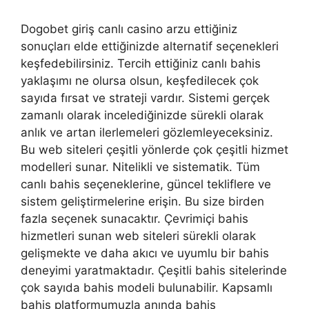
Dogobet giriş canlı casino arzu ettiğiniz
sonuçları elde ettiğinizde alternatif seçenekleri
keşfedebilirsiniz. Tercih ettiğiniz canlı bahis
yaklaşımı ne olursa olsun, keşfedilecek çok
sayıda fırsat ve strateji vardır. Sistemi gerçek
zamanlı olarak incelediğinizde sürekli olarak
anlık ve artan ilerlemeleri gözlemleyeceksiniz.
Bu web siteleri çeşitli yönlerde çok çeşitli hizmet
modelleri sunar. Nitelikli ve sistematik. Tüm
canlı bahis seçeneklerine, güncel tekliflere ve
sistem geliştirmelerine erişin. Bu size birden
fazla seçenek sunacaktır. Çevrimiçi bahis
hizmetleri sunan web siteleri sürekli olarak
gelişmekte ve daha akıcı ve uyumlu bir bahis
deneyimi yaratmaktadır. Çeşitli bahis sitelerinde
çok sayıda bahis modeli bulunabilir. Kapsamlı
bahis platformumuzla anında bahis