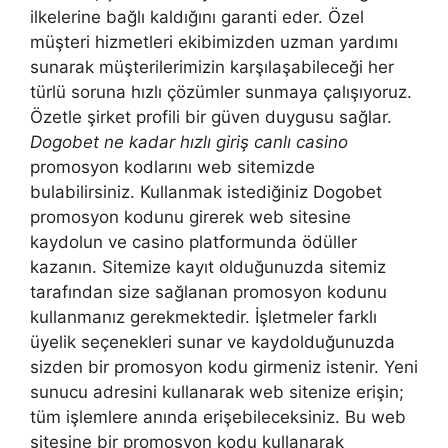
ilkelerine bağlı kaldığını garanti eder. Özel
müşteri hizmetleri ekibimizden uzman yardımı
sunarak müşterilerimizin karşılaşabileceği her
türlü soruna hızlı çözümler sunmaya çalışıyoruz.
Özetle şirket profili bir güven duygusu sağlar.
Dogobet ne kadar hızlı giriş canlı casino
promosyon kodlarını web sitemizde
bulabilirsiniz. Kullanmak istediğiniz Dogobet
promosyon kodunu girerek web sitesine
kaydolun ve casino platformunda ödüller
kazanın. Sitemize kayıt olduğunuzda sitemiz
tarafından size sağlanan promosyon kodunu
kullanmanız gerekmektedir. İşletmeler farklı
üyelik seçenekleri sunar ve kaydolduğunuzda
sizden bir promosyon kodu girmeniz istenir. Yeni
sunucu adresini kullanarak web sitenize erişin;
tüm işlemlere anında erişebileceksiniz. Bu web
sitesine bir promosyon kodu kullanarak