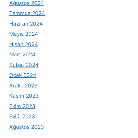
Ağustos 2024
Temmuz 2024
Haziran 2024
Mayıs 2024
Nisan 2024
Mart 2024
Şubat 2024
Ocak 2024
Aralık 2023
Kasım 2023
Ekim 2023
Eylül 2023
Ağustos 2023