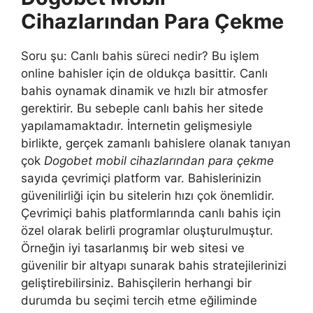
Cihazlarından Para Çekme
Soru şu: Canlı bahis süreci nedir? Bu işlem
online bahisler için de oldukça basittir. Canlı
bahis oynamak dinamik ve hızlı bir atmosfer
gerektirir. Bu sebeple canlı bahis her sitede
yapılamamaktadır. İnternetin gelişmesiyle
birlikte, gerçek zamanlı bahislere olanak tanıyan
çok
Dogobet mobil cihazlarından para çekme
sayıda çevrimiçi platform var. Bahislerinizin
güvenilirliği için bu sitelerin hızı çok önemlidir.
Çevrimiçi bahis platformlarında canlı bahis için
özel olarak belirli programlar oluşturulmuştur.
Örneğin iyi tasarlanmış bir web sitesi ve
güvenilir bir altyapı sunarak bahis stratejilerinizi
geliştirebilirsiniz. Bahisçilerin herhangi bir
durumda bu seçimi tercih etme eğiliminde