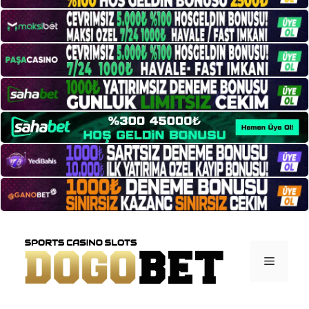
İçeriğe
atla
Menü