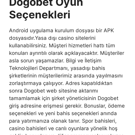
Dogobet Oyun
Seçenekleri
Android uygulama kurulum dosyası bir APK
dosyasıdır.Yasa dışı casino sitelerini
kullanabilirsiniz. Müşteri hizmetleri hattı tüm
konuları ayrıntılı olarak açıklayacaktır. Müşteriler
asla sorun yaşamazlar. Bilgi ve İletişim
Teknolojileri Departmanı, yasadışı bahis
şirketlerinin müşterilerimiz arasında yayılmasını
zorlaştırmaya çalışıyor. Adres kapatıldıktan
sonra Dogobet web sitesine aktarımı
tamamlamak için şirket yöneticisinin Dogobet
giriş adresine erişmesi gerekir. Bonuslar, ödeme
seçenekleri ve yeni bahis seçenekleri anında
para yatırmanıza olanak tanır. Spor bahisleri,
casino bahisleri ve canlı oyunlara yönelik hoş