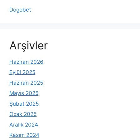
Dogobet
Arşivler
Haziran 2026
Eylül 2025
Haziran 2025
Mayıs 2025
Şubat 2025
Ocak 2025
Aralık 2024
Kasım 2024