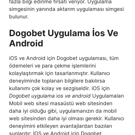
fazla bilgi edinme fırsatı veriyor. Uygulama
simgesinin yanında aktarım uygulaması simgesi
bulunur.
Dogobet Uygulama İos Ve
Android
iOS ve Android için Dogobet uygulaması, tüm
ödemeleri ve para çekme işlemlerini
kolaylaştırmak için tasarlanmıştır. Kullanıcı
deneyiminde toplanan bilgilere bakılırsa
kullanımı çok kolay ve sezgiseldir. iOS için
Dogobet uygulama i̇os ve android
Uygulamaları
Mobil web sitesi masaüstü web sitesinden
daha iyi olduğu gibi, uygulamanızın da mobil
web sitesinden daha iyi olması gerekir. Kullanıcı
deneyimini etkileyen avantajlardan bazıları
şunlardır: İOS ve Android için Dogobet