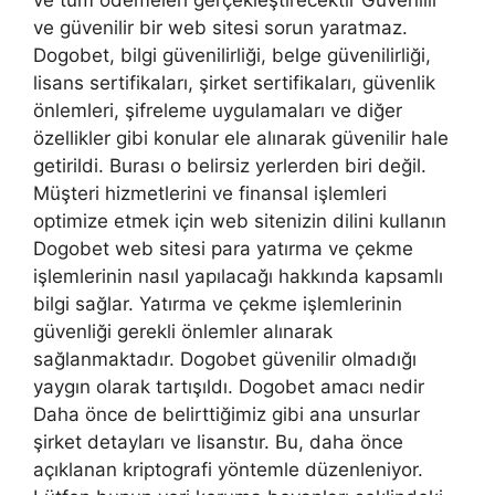
ve tüm ödemeleri gerçekleştirecektir Güvenilir
ve güvenilir bir web sitesi sorun yaratmaz.
Dogobet, bilgi güvenilirliği, belge güvenilirliği,
lisans sertifikaları, şirket sertifikaları, güvenlik
önlemleri, şifreleme uygulamaları ve diğer
özellikler gibi konular ele alınarak güvenilir hale
getirildi. Burası o belirsiz yerlerden biri değil.
Müşteri hizmetlerini ve finansal işlemleri
optimize etmek için web sitenizin dilini kullanın
Dogobet web sitesi para yatırma ve çekme
işlemlerinin nasıl yapılacağı hakkında kapsamlı
bilgi sağlar. Yatırma ve çekme işlemlerinin
güvenliği gerekli önlemler alınarak
sağlanmaktadır. Dogobet güvenilir olmadığı
yaygın olarak tartışıldı. Dogobet amacı nedir
Daha önce de belirttiğimiz gibi ana unsurlar
şirket detayları ve lisanstır. Bu, daha önce
açıklanan kriptografi yöntemle düzenleniyor.