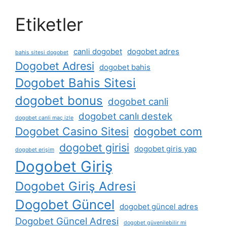
Etiketler
canli dogobet
dogobet adres
bahis sitesi dogobet
Dogobet Adresi
dogobet bahis
Dogobet Bahis Sitesi
dogobet bonus
dogobet canli
dogobet canlı destek
dogobet canli maç izle
Dogobet Casino Sitesi
dogobet com
dogobet girisi
dogobet giris yap
dogobet erişim
Dogobet Giriş
Dogobet Giriş Adresi
Dogobet Güncel
dogobet güncel adres
Dogobet Güncel Adresi
dogobet güvenilebilir mi