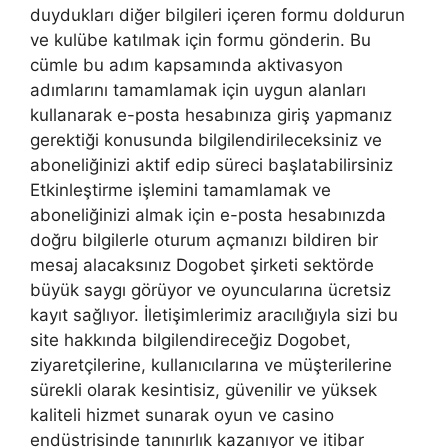
duydukları diğer bilgileri içeren formu doldurun
ve kulübe katılmak için formu gönderin. Bu
cümle bu adım kapsamında aktivasyon
adımlarını tamamlamak için uygun alanları
kullanarak e-posta hesabınıza giriş yapmanız
gerektiği konusunda bilgilendirileceksiniz ve
aboneliğinizi aktif edip süreci başlatabilirsiniz
Etkinleştirme işlemini tamamlamak ve
aboneliğinizi almak için e-posta hesabınızda
doğru bilgilerle oturum açmanızı bildiren bir
mesaj alacaksınız Dogobet şirketi sektörde
büyük saygı görüyor ve oyuncularına ücretsiz
kayıt sağlıyor. İletişimlerimiz aracılığıyla sizi bu
site hakkında bilgilendireceğiz Dogobet,
ziyaretçilerine, kullanıcılarına ve müşterilerine
sürekli olarak kesintisiz, güvenilir ve yüksek
kaliteli hizmet sunarak oyun ve casino
endüstrisinde tanınırlık kazanıyor ve itibar