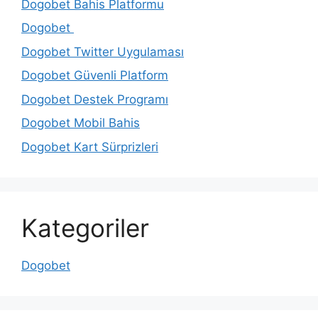
Dogobet Bahis Platformu
Dogobet
Dogobet Twitter Uygulaması
Dogobet Güvenli Platform
Dogobet Destek Programı
Dogobet Mobil Bahis
Dogobet Kart Sürprizleri
Kategoriler
Dogobet