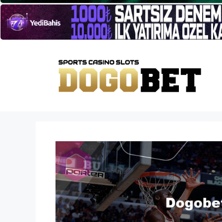
İçeriğe
atla