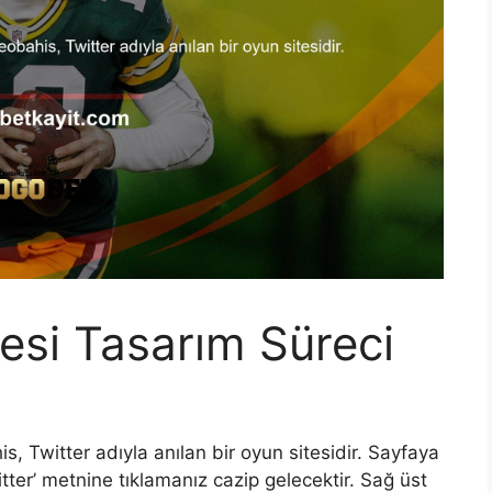
esi Tasarım Süreci
, Twitter adıyla anılan bir oyun sitesidir. Sayfaya
tter’ metnine tıklamanız cazip gelecektir. Sağ üst