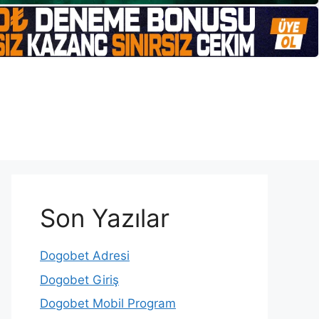
Son Yazılar
Dogobet Adresi
Dogobet Giriş
Dogobet Mobil Program