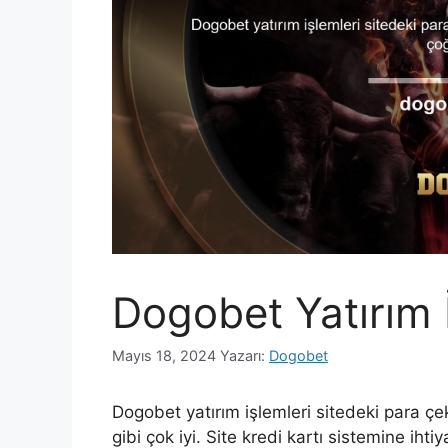
Dogobet Yatırım 
Mayıs 18, 2024
Yazarı:
Dogobet
Dogobet yatırım işlemleri sitedeki para çe
gibi çok iyi. Site kredi kartı sistemine ih