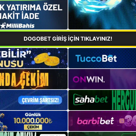
DOGOBET GİRİŞ İÇİN TIKLAYINIZ!