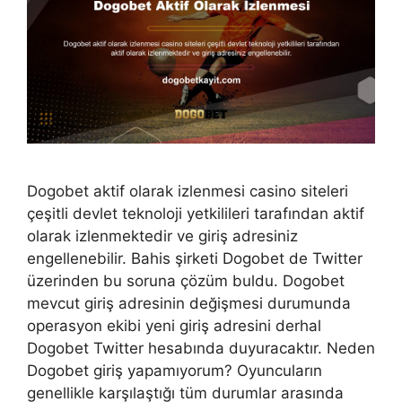
Dogobet aktif olarak izlenmesi casino siteleri
çeşitli devlet teknoloji yetkilileri tarafından aktif
olarak izlenmektedir ve giriş adresiniz
engellenebilir. Bahis şirketi Dogobet de Twitter
üzerinden bu soruna çözüm buldu. Dogobet
mevcut giriş adresinin değişmesi durumunda
operasyon ekibi yeni giriş adresini derhal
Dogobet Twitter hesabında duyuracaktır. Neden
Dogobet giriş yapamıyorum? Oyuncuların
genellikle karşılaştığı tüm durumlar arasında