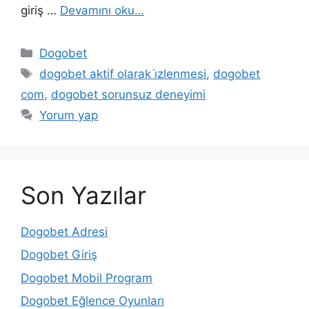
giriş …
Devamını oku…
Kategoriler
Dogobet
Etiketler
dogobet aktif olarak i̇zlenmesi
,
dogobet
com
,
dogobet sorunsuz deneyimi
Yorum yap
Son Yazılar
Dogobet Adresi
Dogobet Giriş
Dogobet Mobil Program
Dogobet Eğlence Oyunları