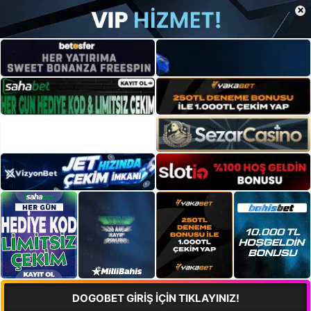
×
DOGOBET GİRİŞ İÇİN TIKLAYINIZ!