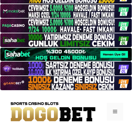
İçeriğe
atla
Menü