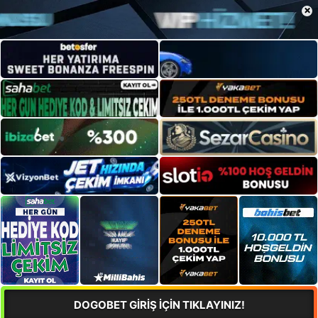
×
DOGOBET GİRİŞ İÇİN TIKLAYINIZ!