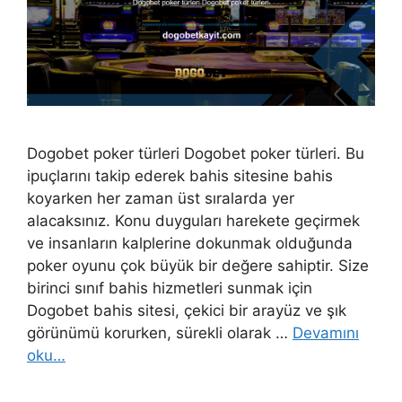
Dogobet poker türleri Dogobet poker türleri. Bu
ipuçlarını takip ederek bahis sitesine bahis
koyarken her zaman üst sıralarda yer
alacaksınız. Konu duyguları harekete geçirmek
ve insanların kalplerine dokunmak olduğunda
poker oyunu çok büyük bir değere sahiptir. Size
birinci sınıf bahis hizmetleri sunmak için
Dogobet bahis sitesi, çekici bir arayüz ve şık
görünümü korurken, sürekli olarak …
Devamını
oku…