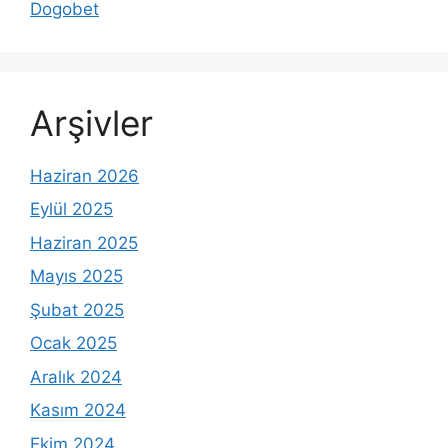
Dogobet
Arşivler
Haziran 2026
Eylül 2025
Haziran 2025
Mayıs 2025
Şubat 2025
Ocak 2025
Aralık 2024
Kasım 2024
Ekim 2024