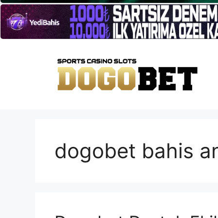
İçeriğe
atla
dogobet bahis a