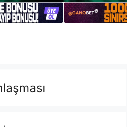
nlaşması