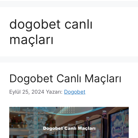
dogobet canlı
maçları
Dogobet Canlı Maçları
Eylül 25, 2024
Yazarı:
Dogobet