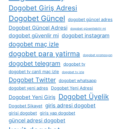
Dogobet Giriş Adresi
Dogobet Güncel
dogobet güncel adres
Dogobet Güncel Adresi
dogobet güvenilebilir mi
dogobet güvenlir mi
dogobet instagram
dogobet maç izle
dogobet para yatirma
dogobet promosyon
dogobet telegram
dogobet tv
dogobet tv canli maç izle
dogobet tv izle
Dogobet Twitter
dogobet whatsapp
dogobet yeni adres
Dogobet Yeni Adresi
Dogobet Üyelik
Dogobet Yeni Giriş
giris adresi dogobet
Dogobet Şikayet
girisi dogobet
giris yap dogobet
güncel adresi dogobet