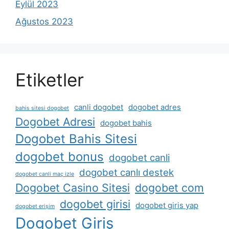
Eylül 2023
Ağustos 2023
Etiketler
canli dogobet
dogobet adres
bahis sitesi dogobet
Dogobet Adresi
dogobet bahis
Dogobet Bahis Sitesi
dogobet bonus
dogobet canli
dogobet canlı destek
dogobet canli maç izle
Dogobet Casino Sitesi
dogobet com
dogobet girisi
dogobet giris yap
dogobet erişim
Dogobet Giriş