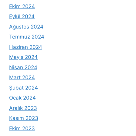
Ekim 2024
Eylül 2024
Ağustos 2024
Temmuz 2024
Haziran 2024
Mayıs 2024
Nisan 2024
Mart 2024
Şubat 2024
Ocak 2024
Aralık 2023
Kasım 2023
Ekim 2023