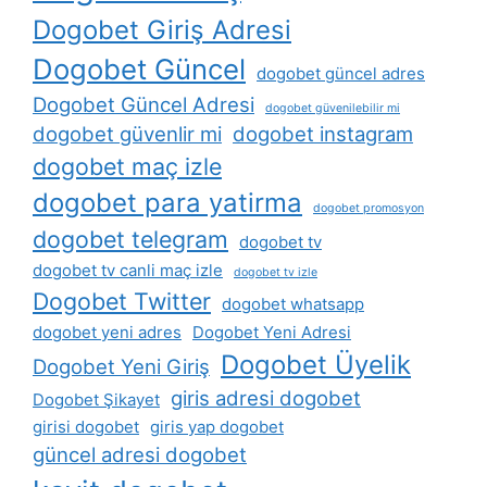
Dogobet Giriş Adresi
Dogobet Güncel
dogobet güncel adres
Dogobet Güncel Adresi
dogobet güvenilebilir mi
dogobet güvenlir mi
dogobet instagram
dogobet maç izle
dogobet para yatirma
dogobet promosyon
dogobet telegram
dogobet tv
dogobet tv canli maç izle
dogobet tv izle
Dogobet Twitter
dogobet whatsapp
dogobet yeni adres
Dogobet Yeni Adresi
Dogobet Üyelik
Dogobet Yeni Giriş
giris adresi dogobet
Dogobet Şikayet
girisi dogobet
giris yap dogobet
güncel adresi dogobet