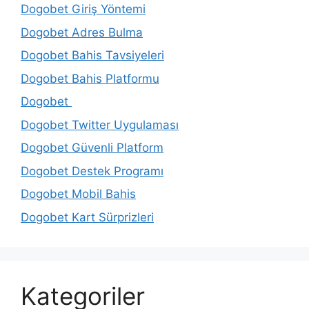
Dogobet Giriş Yöntemi
Dogobet Adres Bulma
Dogobet Bahis Tavsiyeleri
Dogobet Bahis Platformu
Dogobet
Dogobet Twitter Uygulaması
Dogobet Güvenli Platform
Dogobet Destek Programı
Dogobet Mobil Bahis
Dogobet Kart Sürprizleri
Kategoriler