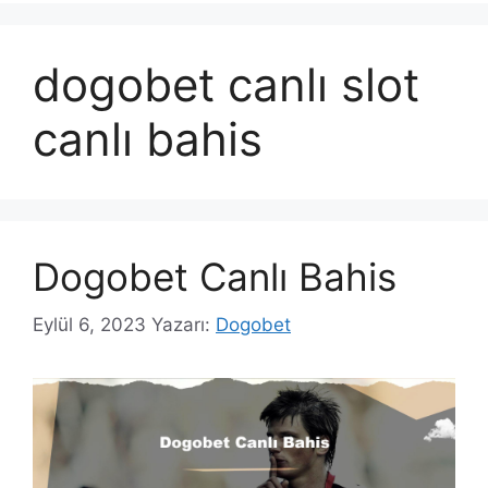
dogobet canlı slot
canlı bahis
Dogobet Canlı Bahis
Eylül 6, 2023
Yazarı:
Dogobet