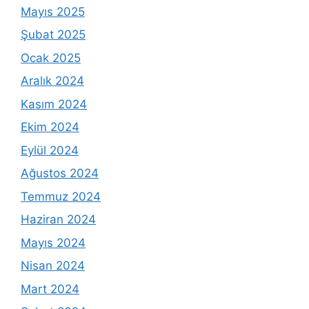
Mayıs 2025
Şubat 2025
Ocak 2025
Aralık 2024
Kasım 2024
Ekim 2024
Eylül 2024
Ağustos 2024
Temmuz 2024
Haziran 2024
Mayıs 2024
Nisan 2024
Mart 2024