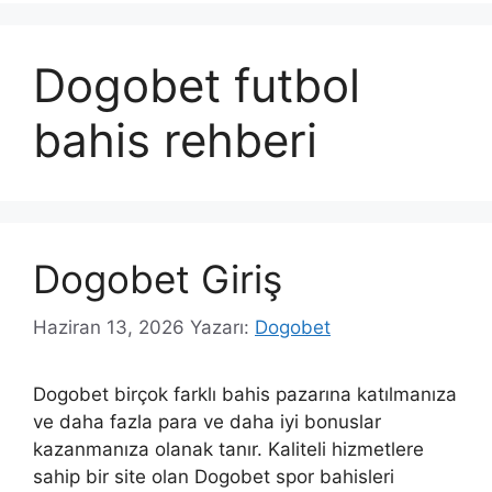
Dogobet futbol
bahis rehberi
Dogobet Giriş
Haziran 13, 2026
Yazarı:
Dogobet
Dogobet birçok farklı bahis pazarına katılmanıza
ve daha fazla para ve daha iyi bonuslar
kazanmanıza olanak tanır. Kaliteli hizmetlere
sahip bir site olan Dogobet spor bahisleri