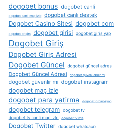
dogobet bonus
dogobet canli
dogobet canlı destek
dogobet canli maç izle
Dogobet Casino Sitesi
dogobet com
dogobet girisi
dogobet giris yap
dogobet erişim
Dogobet Giriş
Dogobet Giriş Adresi
Dogobet Güncel
dogobet güncel adres
Dogobet Güncel Adresi
dogobet güvenilebilir mi
dogobet güvenlir mi
dogobet instagram
dogobet maç izle
dogobet para yatirma
dogobet promosyon
dogobet telegram
dogobet tv
dogobet tv canli maç izle
dogobet tv izle
Dogobet Twitter
dogobet whatsapp