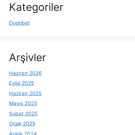
Kategoriler
Dogobet
Arşivler
Haziran 2026
Eylül 2025
Haziran 2025
Mayıs 2025
Şubat 2025
Ocak 2025
Aralık 2024