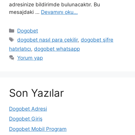
adresinize bildirimde bulunacaktır. Bu
mesajdaki …
Devamını oku…
Kategoriler
Dogobet
Etiketler
dogobet nasıl para çekilir
,
dogobet şifre
hatırlatıcı
,
dogobet whatsapp
Yorum yap
Son Yazılar
Dogobet Adresi
Dogobet Giriş
Dogobet Mobil Program