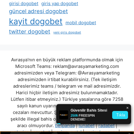
girisi dogobet
giris yap dogobet
güncel adresi dogobet
kayit dogobet
mobil dogobet
twitter dogobet
yeni giris dogobet
Avrasya'nın en büyük reklam platformunda olmak için
Microsoft Teams:
reklam@avrasyamarketing.com
adresimizden veya Telegram: @Avrasyamarketing
adresimizden irtibat kurabilirsiniz. (Tek iletişim
adreslerimiz teams / telegram ve mail adresimizdir.
Harici hiçbir iletişim adresimiz bulunmamaktadır.
Lütfen itibar etmeyiniz.) Türkiye yasalarına göre 7258
sayılı kanun uyarınca yasa dışı bahis oynamanın
cezaları mevcuttur. Şu an bulunduğunuz site hiç bir
şekilde illegal bahis oyunları oynatmıyor ve oynamaya
aracı olmuyordur.
betpanda
|
lunabet
|
radabet
|
playico
|
ozanbet
|
casinocrystal
|
casinobonanza
|