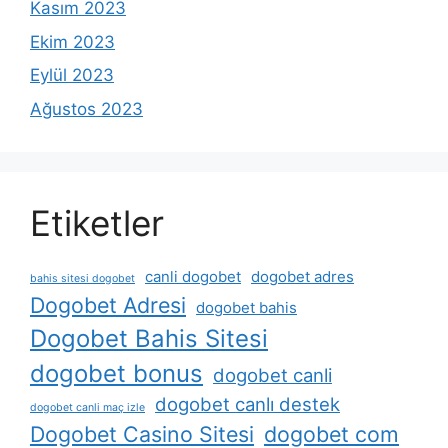
Kasım 2023
Ekim 2023
Eylül 2023
Ağustos 2023
Etiketler
canli dogobet
dogobet adres
bahis sitesi dogobet
Dogobet Adresi
dogobet bahis
Dogobet Bahis Sitesi
dogobet bonus
dogobet canli
dogobet canlı destek
dogobet canli maç izle
Dogobet Casino Sitesi
dogobet com