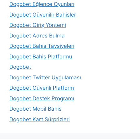
Dogobet Eğlence Oyunları
Dogobet Güvenilir Bahisler
Dogobet Giriş Yöntemi
Dogobet Adres Bulma
Dogobet Bahis Tavsiyeleri
Dogobet Bahis Platformu
Dogobet
Dogobet Twitter Uygulaması
Dogobet Güvenli Platform
Dogobet Destek Programı
Dogobet Mobil Bahis
Dogobet Kart Sürprizleri