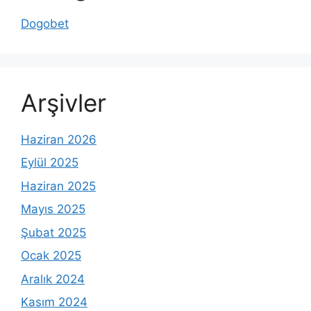
Dogobet
Arşivler
Haziran 2026
Eylül 2025
Haziran 2025
Mayıs 2025
Şubat 2025
Ocak 2025
Aralık 2024
Kasım 2024