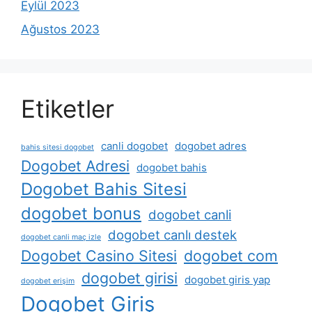
Eylül 2023
Ağustos 2023
Etiketler
canli dogobet
dogobet adres
bahis sitesi dogobet
Dogobet Adresi
dogobet bahis
Dogobet Bahis Sitesi
dogobet bonus
dogobet canli
dogobet canlı destek
dogobet canli maç izle
Dogobet Casino Sitesi
dogobet com
dogobet girisi
dogobet giris yap
dogobet erişim
Dogobet Giriş