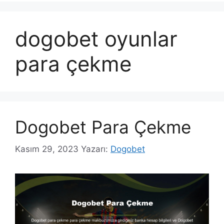
dogobet oyunlar
para çekme
Dogobet Para Çekme
Kasım 29, 2023
Yazarı:
Dogobet