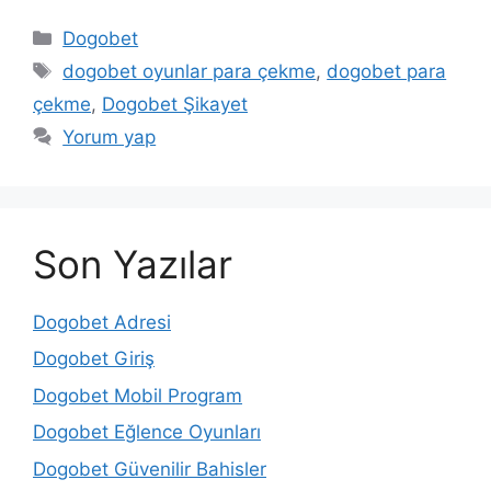
Kategoriler
Dogobet
Etiketler
dogobet oyunlar para çekme
,
dogobet para
çekme
,
Dogobet Şikayet
Yorum yap
Son Yazılar
Dogobet Adresi
Dogobet Giriş
Dogobet Mobil Program
Dogobet Eğlence Oyunları
Dogobet Güvenilir Bahisler