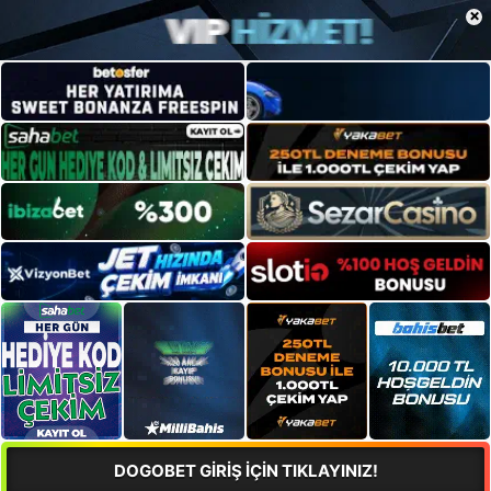
×
DOGOBET GİRİŞ İÇİN TIKLAYINIZ!