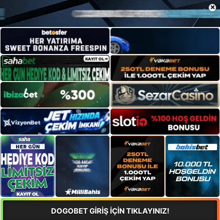
×
DOGOBET GİRİŞ İÇİN TIKLAYINIZ!