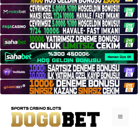
İçeriğe
atla
Menü