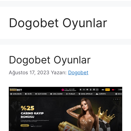
Dogobet Oyunlar
Dogobet Oyunlar
Ağustos 17, 2023
Yazarı:
Dogobet