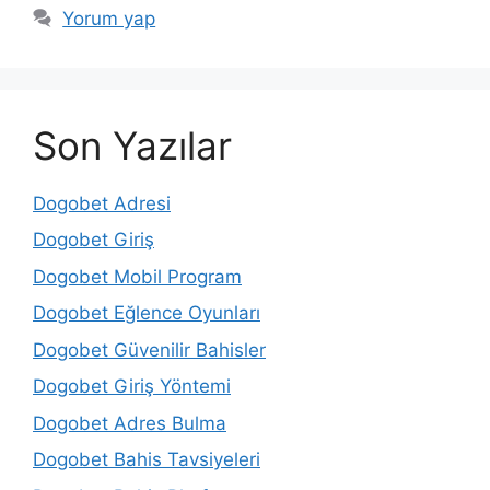
Yorum yap
Son Yazılar
Dogobet Adresi
Dogobet Giriş
Dogobet Mobil Program
Dogobet Eğlence Oyunları
Dogobet Güvenilir Bahisler
Dogobet Giriş Yöntemi
Dogobet Adres Bulma
Dogobet Bahis Tavsiyeleri