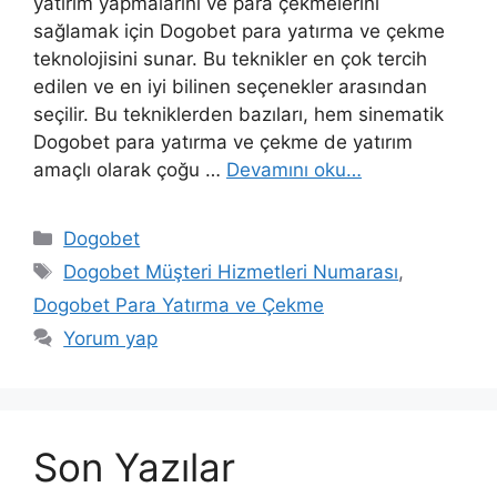
yatırım yapmalarını ve para çekmelerini
sağlamak için Dogobet para yatırma ve çekme
teknolojisini sunar. Bu teknikler en çok tercih
edilen ve en iyi bilinen seçenekler arasından
seçilir. Bu tekniklerden bazıları, hem sinematik
Dogobet para yatırma ve çekme de yatırım
amaçlı olarak çoğu …
Devamını oku…
Kategoriler
Dogobet
Etiketler
Dogobet Müşteri Hizmetleri Numarası
,
Dogobet Para Yatırma ve Çekme
Yorum yap
Son Yazılar