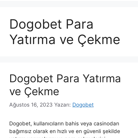
Dogobet Para
Yatırma ve Çekme
Dogobet Para Yatırma
ve Çekme
Ağustos 16, 2023
Yazarı:
Dogobet
Dogobet, kullanıcıların bahis veya casinodan
bağımsız olarak en hızlı ve en güvenli şekilde