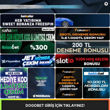
×
DOGOBET GİRİŞ İÇİN TIKLAYINIZ!