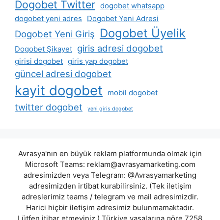
Dogobet Twitter
dogobet whatsapp
dogobet yeni adres
Dogobet Yeni Adresi
Dogobet Üyelik
Dogobet Yeni Giriş
giris adresi dogobet
Dogobet Şikayet
girisi dogobet
giris yap dogobet
güncel adresi dogobet
kayit dogobet
mobil dogobet
twitter dogobet
yeni giris dogobet
Avrasya'nın en büyük reklam platformunda olmak için
Microsoft Teams:
reklam@avrasyamarketing.com
adresimizden veya Telegram: @Avrasyamarketing
adresimizden irtibat kurabilirsiniz. (Tek iletişim
adreslerimiz teams / telegram ve mail adresimizdir.
Harici hiçbir iletişim adresimiz bulunmamaktadır.
Lütfen itibar etmeyiniz.) Türkiye yasalarına göre 7258