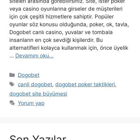
siteleri arasında görebilirsiniz. Site, ister poker
veya casino oyunlarına girseler de müşterileri
için çok çeşitli hizmetlere sahiptir. Popüler
oyunlar söz konusu olduğunda, poker, ok, tavla,
Dogobet canlı casino, yuvalar ve tombala
insanların en çok sevdiği kişilerdir. Bu
alternatifleri kolayca kullanmak için, önce üyelik
…
Devamını oku…
Kategoriler
Dogobet
Etiketler
canli dogobet
,
dogobet poker taktikleri
,
dogobet site büyümesi
Yorum yap
Son Yazılar