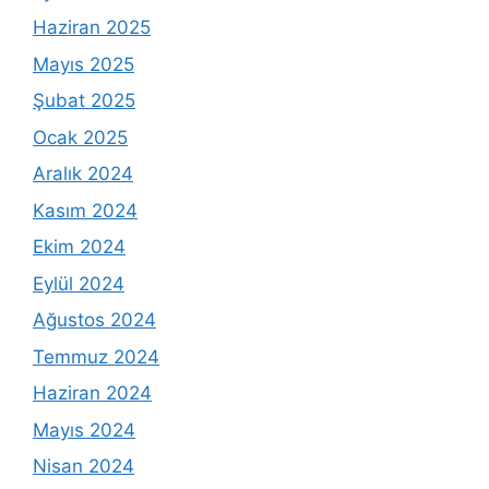
Haziran 2025
Mayıs 2025
Şubat 2025
Ocak 2025
Aralık 2024
Kasım 2024
Ekim 2024
Eylül 2024
Ağustos 2024
Temmuz 2024
Haziran 2024
Mayıs 2024
Nisan 2024