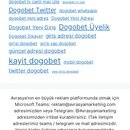
dogobet tv canli maç izle
dogobet tv izle
Dogobet Twitter
dogobet whatsapp
dogobet yeni adres
Dogobet Yeni Adresi
Dogobet Üyelik
Dogobet Yeni Giriş
giris adresi dogobet
Dogobet Şikayet
girisi dogobet
giris yap dogobet
güncel adresi dogobet
kayit dogobet
mobil dogobet
twitter dogobet
yeni giris dogobet
Avrasya'nın en büyük reklam platformunda olmak için
Microsoft Teams:
reklam@avrasyamarketing.com
adresimizden veya Telegram: @Avrasyamarketing
adresimizden irtibat kurabilirsiniz. (Tek iletişim
adreslerimiz teams / telegram ve mail adresimizdir.
Harici hiçbir iletişim adresimiz bulunmamaktadır.