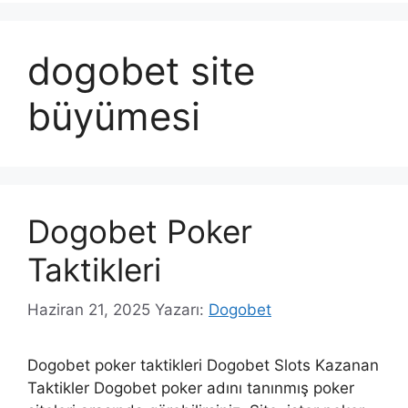
dogobet site
büyümesi
Dogobet Poker
Taktikleri
Haziran 21, 2025
Yazarı:
Dogobet
Dogobet poker taktikleri Dogobet Slots Kazanan
Taktikler Dogobet poker adını tanınmış poker