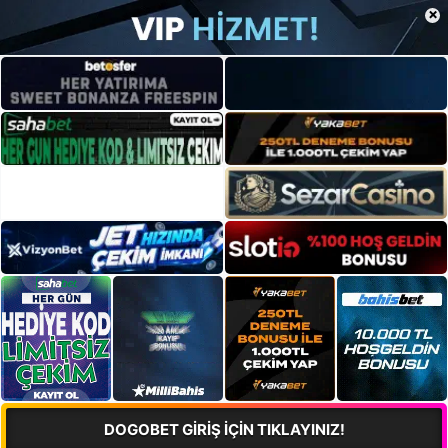
×
DOGOBET GİRİŞ İÇİN TIKLAYINIZ!