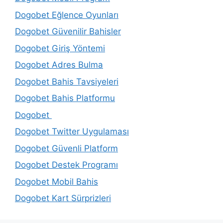
Dogobet Eğlence Oyunları
Dogobet Güvenilir Bahisler
Dogobet Giriş Yöntemi
Dogobet Adres Bulma
Dogobet Bahis Tavsiyeleri
Dogobet Bahis Platformu
Dogobet
Dogobet Twitter Uygulaması
Dogobet Güvenli Platform
Dogobet Destek Programı
Dogobet Mobil Bahis
Dogobet Kart Sürprizleri