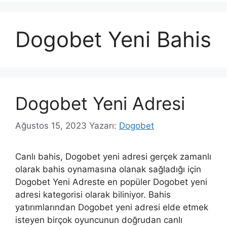
Dogobet Yeni Bahis
Dogobet Yeni Adresi
Ağustos 15, 2023
Yazarı:
Dogobet
Canlı bahis, Dogobet yeni adresi gerçek zamanlı
olarak bahis oynamasına olanak sağladığı için
Dogobet Yeni Adreste en popüler Dogobet yeni
adresi kategorisi olarak biliniyor. Bahis
yatırımlarından Dogobet yeni adresi elde etmek
isteyen birçok oyuncunun doğrudan canlı