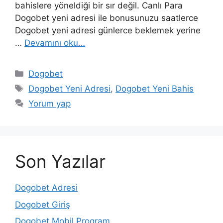
bahislere yöneldiği bir sır değil. Canlı Para
Dogobet yeni adresi ile bonusunuzu saatlerce
Dogobet yeni adresi günlerce beklemek yerine
…
Devamını oku…
Kategoriler
Dogobet
Etiketler
Dogobet Yeni Adresi
,
Dogobet Yeni Bahis
Yorum yap
Son Yazılar
Dogobet Adresi
Dogobet Giriş
Dogobet Mobil Program