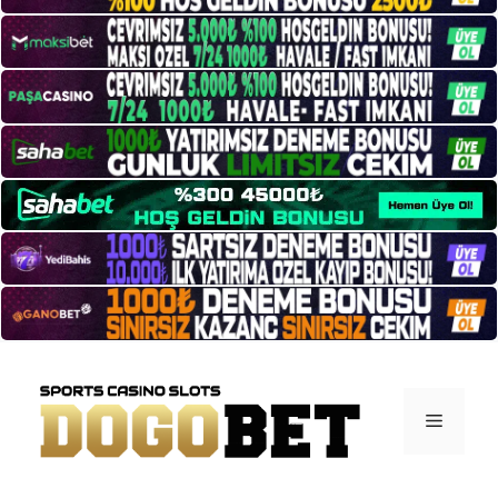
İçeriğe
atla
Menü