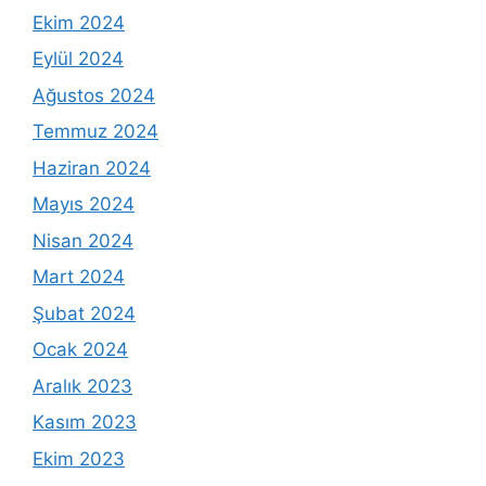
Ekim 2024
Eylül 2024
Ağustos 2024
Temmuz 2024
Haziran 2024
Mayıs 2024
Nisan 2024
Mart 2024
Şubat 2024
Ocak 2024
Aralık 2023
Kasım 2023
Ekim 2023