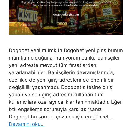
Dogobet yeni mümkün Dogobet yeni giriş bunun
mümkün olduğuna inanıyorum çünkü bahisçiler
yeni adreste mevcut tüm fırsatlardan
yararlanabilirler. Bahisçilerin davranışlarında,
özellikle de yeni giriş adreslerinde önemli bir
değişiklik yaşanmadı. Dogobet sitesine giriş
yapan ve son giriş adresini kullanan tüm
kullanıcılara özel ayrıcalıklar tanınmaktadır. Eğer
btk engelleme sorunuyla karşılaşırsanız
Dogobet bu sorunu çözmek için en güncel …
Devamını oku…