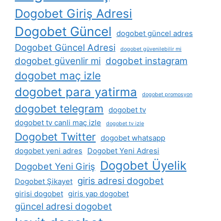
Dogobet Giriş Adresi
Dogobet Güncel
dogobet güncel adres
Dogobet Güncel Adresi
dogobet güvenilebilir mi
dogobet güvenlir mi
dogobet instagram
dogobet maç izle
dogobet para yatirma
dogobet promosyon
dogobet telegram
dogobet tv
dogobet tv canli maç izle
dogobet tv izle
Dogobet Twitter
dogobet whatsapp
dogobet yeni adres
Dogobet Yeni Adresi
Dogobet Üyelik
Dogobet Yeni Giriş
giris adresi dogobet
Dogobet Şikayet
girisi dogobet
giris yap dogobet
güncel adresi dogobet