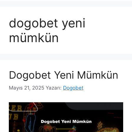
dogobet yeni
mümkün
Dogobet Yeni Mümkün
Mayıs 21, 2025
Yazarı:
Dogobet