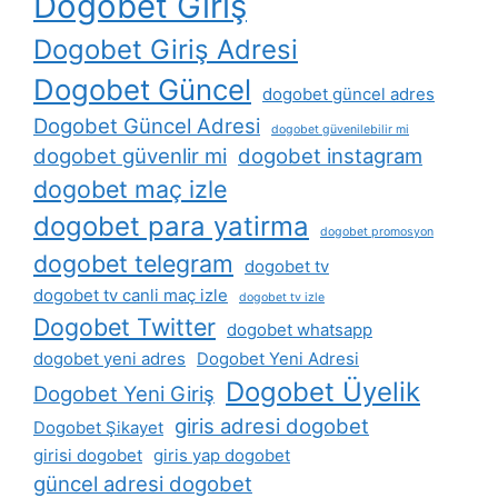
Dogobet Giriş
Dogobet Giriş Adresi
Dogobet Güncel
dogobet güncel adres
Dogobet Güncel Adresi
dogobet güvenilebilir mi
dogobet güvenlir mi
dogobet instagram
dogobet maç izle
dogobet para yatirma
dogobet promosyon
dogobet telegram
dogobet tv
dogobet tv canli maç izle
dogobet tv izle
Dogobet Twitter
dogobet whatsapp
dogobet yeni adres
Dogobet Yeni Adresi
Dogobet Üyelik
Dogobet Yeni Giriş
giris adresi dogobet
Dogobet Şikayet
girisi dogobet
giris yap dogobet
güncel adresi dogobet