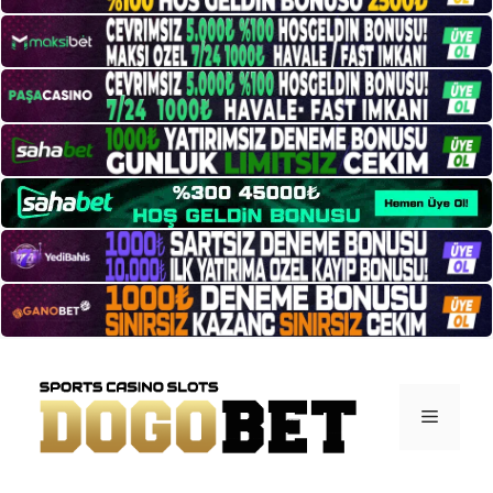
İçeriğe
atla
Menü