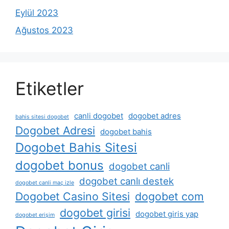
Eylül 2023
Ağustos 2023
Etiketler
canli dogobet
dogobet adres
bahis sitesi dogobet
Dogobet Adresi
dogobet bahis
Dogobet Bahis Sitesi
dogobet bonus
dogobet canli
dogobet canlı destek
dogobet canli maç izle
Dogobet Casino Sitesi
dogobet com
dogobet girisi
dogobet giris yap
dogobet erişim