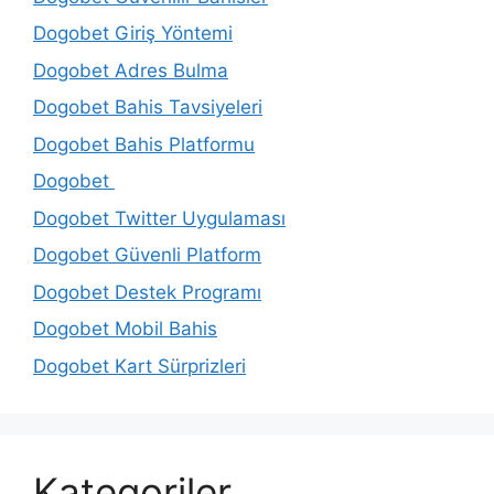
Dogobet Giriş Yöntemi
Dogobet Adres Bulma
Dogobet Bahis Tavsiyeleri
Dogobet Bahis Platformu
Dogobet
Dogobet Twitter Uygulaması
Dogobet Güvenli Platform
Dogobet Destek Programı
Dogobet Mobil Bahis
Dogobet Kart Sürprizleri
Kategoriler