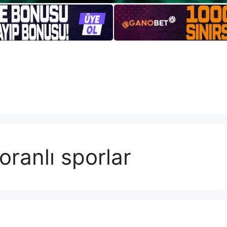
ranlı sporlar